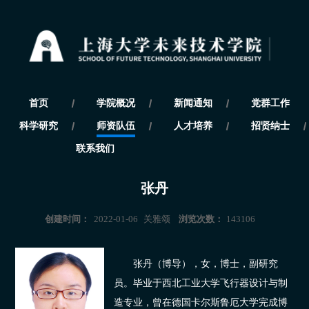
首页
学院概况
新闻通知
党群工作
学院简介
新闻动态
科学研究
师资队伍
人才培养
招贤纳士
现任领导
通知公告
初衷目标
媒体聚焦
研究方向
正高级职称
本科生培养
联系我们
组织架构
科研成果
副高级职称
研究生培养
学术活动
中级职称
学生事务
张丹
创建时间：
2022-01-06
关雅颂
浏览次数：
143106
张丹（博导），女，博士，副研究
员。毕业于西北工业大学飞行器设计与制
造专业，曾在德国卡尔斯鲁厄大学完成博